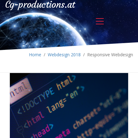
Cg-productions.at
Home
/
Webdesign 2018
/
Responsive Webdesign