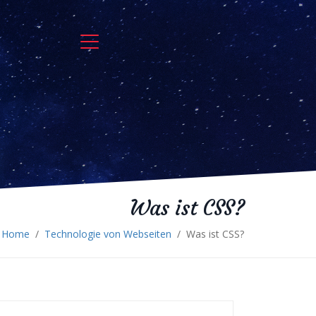
Was ist CSS?
Home
/
Technologie von Webseiten
/
Was ist CSS?