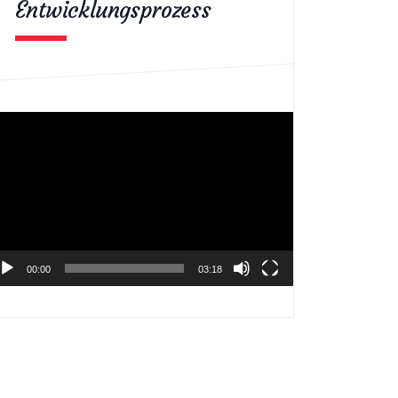
Entwicklungsprozess
deo-
ayer
00:00
03:18